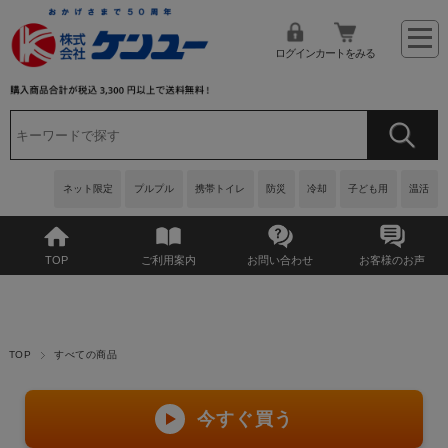
ログイン
カートをみる
ネット限定
プルプル
携帯トイレ
防災
冷却
子ども用
温活
TOP
ご利用案内
お問い合わせ
お客様のお声
TOP
すべての商品
今すぐ買う