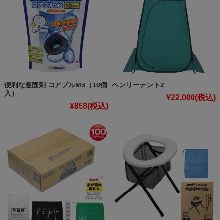
便利な凝固剤 コアプルMS（10個
ベンリーテント2
入）
¥22,000
(税込)
¥858
(税込)