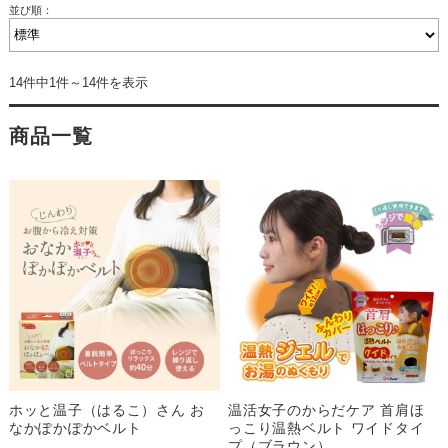
並び順：
14件中1件～14件を表示
商品一覧
ホッと温子（はるこ）さん お
温活女子のからだケア 首肩ほ
なかぽかぽかベルト
っこり温熱ベルト ワイドタイ
プ（ブラウン）