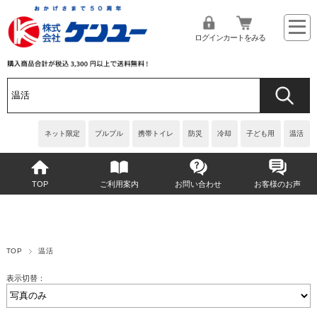
ログイン
カートをみる
ネット限定
プルプル
携帯トイレ
防災
冷却
子ども用
温活
TOP
ご利用案内
お問い合わせ
お客様のお声
TOP
温活
表示切替：