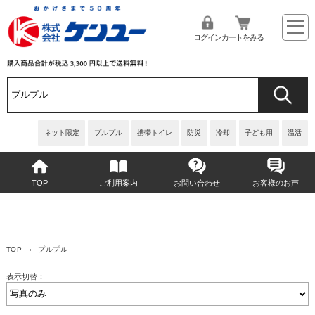
ログイン
カートをみる
ネット限定
プルプル
携帯トイレ
防災
冷却
子ども用
温活
TOP
ご利用案内
お問い合わせ
お客様のお声
TOP
プルプル
表示切替：