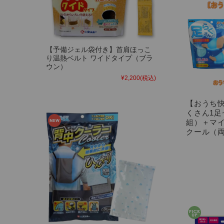
【予備ジェル袋付き】首肩ほっこ
り温熱ベルト ワイドタイプ（ブラ
ウン）
¥2,200
(税込)
【おうち
くさん1足
組）＋マイ
クール（