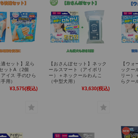
快適セット】足ら
【おさんぽセット】ネック
【ウォ
セットA（2個
ールスマート（アイボリ
ックー
アイス 手のひら
ー）＋ネックールわんこ
リー）
両手用）
（中型犬用）
らクー
¥3,575
(税込)
¥3,630
(税込)