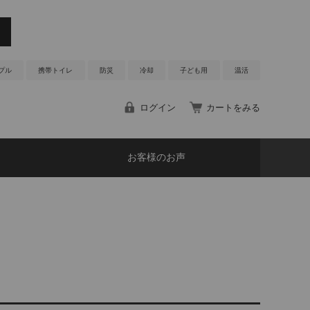
プル
携帯トイレ
防災
冷却
子ども用
温活
ログイン
カートをみる
お客様のお声