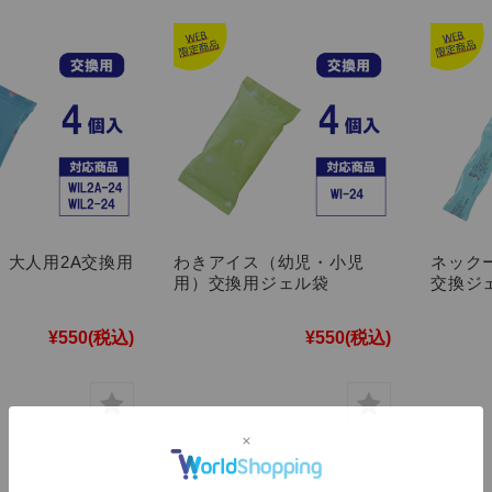
 大人用2A交換用
わきアイス（幼児・小児
ネック
用）交換用ジェル袋
交換ジ
¥550
(税込)
¥550
(税込)