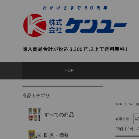
TOP
商品カテゴリ
TOP
WEB
すべての商品
表示切替：
28件中1件～
防災・備蓄