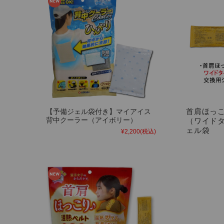
首肩ほっ
【予備ジェル袋付き】マイアイス
（ワイド
背中クーラー（アイボリー）
ェル袋
¥2,200
(税込)