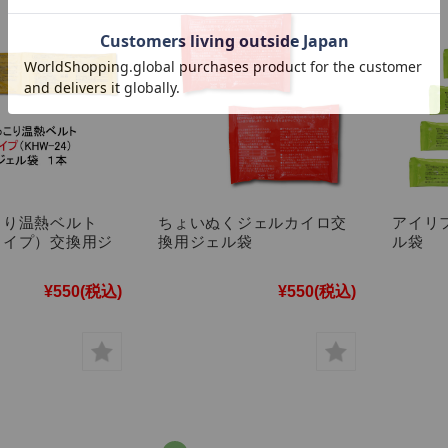
こり温熱ベルト
ちょいぬくジェルカイロ交
アイリ
タイプ）交換用ジ
換用ジェル袋
ル袋
¥550
(税込)
¥550
(税込)