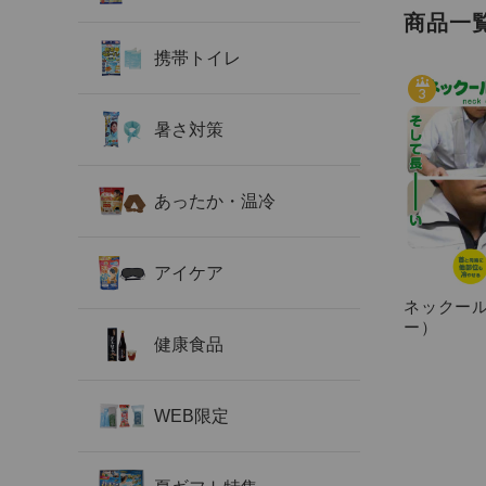
商品一
携帯トイレ
暑さ対策
あったか・温冷
アイケア
ネックー
ー）
健康食品
WEB限定