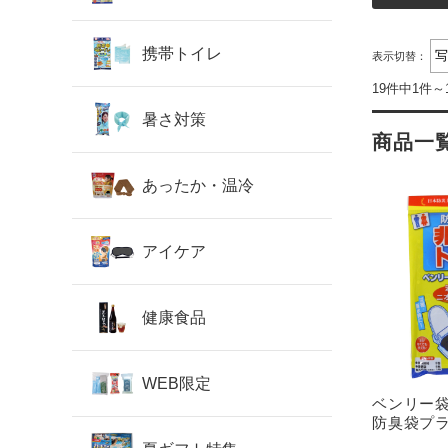
携帯トイレ
表示切替：
19件中1件～
暑さ対策
商品一
あったか・温冷
アイケア
健康食品
WEB限定
ベンリー袋
防臭袋プ