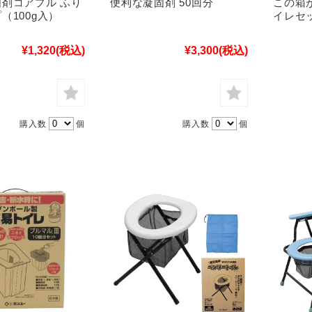
剤コアプル ふり
便利な凝固剤 50回分
この箱が
（100g入）
イレセ
¥1,320
(税込)
¥3,300
(税込)
購入数
個
購入数
個