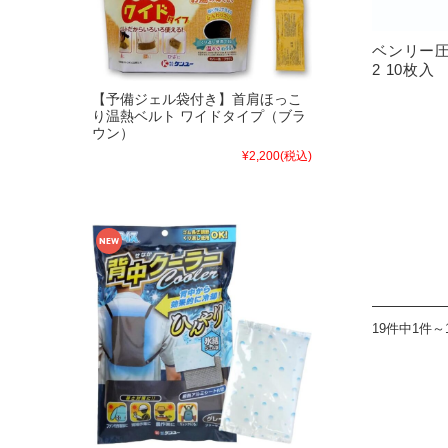
ベンリー圧
2 10枚入
【予備ジェル袋付き】首肩ほっこ
り温熱ベルト ワイドタイプ（ブラ
ウン）
¥2,200
(税込)
19件中1件～