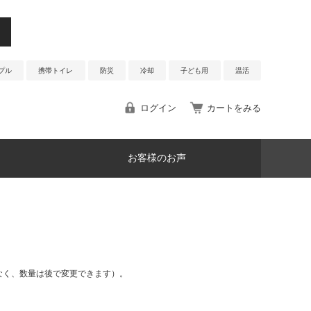
プル
携帯トイレ
防災
冷却
子ども用
温活
ログイン
カートをみる
お客様のお声
なく、数量は後で変更できます）。