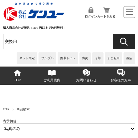
ログイン
カートをみる
ネット限定
プルプル
携帯トイレ
防災
冷却
子ども用
温活
TOP
ご利用案内
お問い合わせ
お客様のお声
TOP
商品検索
表示切替：